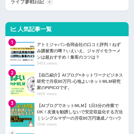
ライブ参戦日記
4
人気記事一覧
1
アトミジャパン合同会社の口コミ評判！ねず
み講被害の噂？いえいえ、ジャガイモラーメ
ンは超おすすめ！集客のコツは？
5433 views
2
【自己紹介】AIブログ×ネットワークビジネス
研究で月収80万円♪心地よいネットMLM研究
家のPIPICOです。
1609 views
3
【AIブログでネットMLM】1日3分の作業で
OK！友達を勧誘しないで安定収益化する方法
｜シングルマザーの月収80万円達成ノウハウ
1548 views
4