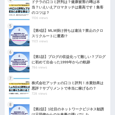
ドテラの口コミ評判は？健康被害の噂は本
当？いえいえアロマタッチは最高です！集客
のコツは？
1106 views
5
【第4話】MLM掛け持ちは違法？禁止のクロ
スリクルートに遭遇!?
1103 views
6
【第1話】ブログの収益化って難しい？ブログ
に初めて出会った1999年からの軌跡
786 views
7
株式会社アッチェの口コミ評判！水素効果は
悪評？サプリメントで本当に稼げるの？
728 views
8
【第2話】1社目のネットワークビジネス勧誘
は元同僚からのお食事の誘いでした