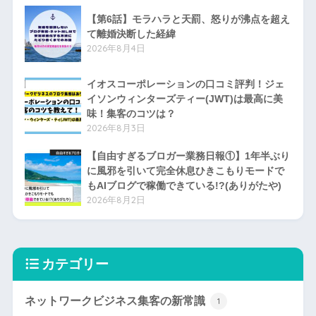
【第6話】モラハラと天罰、怒りが沸点を超え
て離婚決断した経緯
2026年8月4日
イオスコーポレーションの口コミ評判！ジェ
イソンウィンターズティー(JWT)は最高に美
味！集客のコツは？
2026年8月3日
【自由すぎるブロガー業務日報①】1年半ぶり
に風邪を引いて完全休息ひきこもりモードで
もAIブログで稼働できている!?(ありがたや)
2026年8月2日
カテゴリー
ネットワークビジネス集客の新常識
1