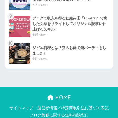
613 views
9
ブログで収入を得る仕組み①「ChatGPTで出
した文章をリライトしてオリジナル記事に仕
上げるスキル」
445 views
10
ジビエ料理とは？猪のお肉で鍋パーティをし
ました♪
441 views
HOME
サイトマップ
運営者情報／特定商取引法に基づく表記
ブログ集客に関する無料相談窓口