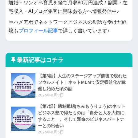
離婚・ワンオペ育児を経て月収80万円達成！副業・在
宅収入・AIブログ集客に興味ある方へ情報発信中♪
⇒ハメアポでネットワークビジネスの勧誘を受けた経
験も
プロフィール記事
で詳しく書いています♪
最新記事はコチラ
【第8話】人生のステージアップ前後で現れた
ソウルメイト｜ネットMLMで安定収益化が稼
働し始めた頃の話
2026年8月9日
【第7話】魑魅魍魎(ちみもうりょう)のネット
ビジネス塾で得たものは「自分と人を大切に
すること」、そして運命のビジネスパートナ
ーとの出会い
2026年8月5日