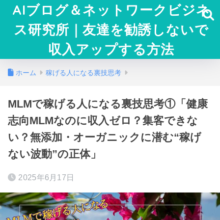
AIブログ＆ネットワークビジネ
ス研究所｜友達を勧誘しないで
収入アップする方法
ホーム
稼げる人になる裏技思考
MLMで稼げる人になる裏技思考①「健康
志向MLMなのに収入ゼロ？集客できな
い？無添加・オーガニックに潜む“稼げ
ない波動”の正体」
2025年6月17日