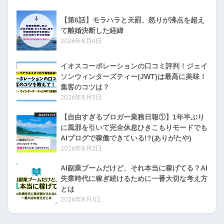
【第6話】モラハラと天罰、怒りが沸点を超え
て離婚決断した経緯
2026年8月4日
イオスコーポレーションの口コミ評判！ジェイ
ソンウィンターズティー(JWT)は最高に美味！
集客のコツは？
2026年8月3日
【自由すぎるブロガー業務日報①】1年半ぶり
に風邪を引いて完全休息ひきこもりモードでも
AIブログで稼働できている!?(ありがたや)
2026年8月2日
AI副業ブームだけど、それ本当に稼げてる？AI
失業時代に稼ぎ続けるために一番大切な考え方
とは
2026年8月1日