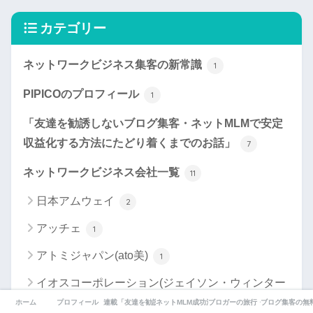
カテゴリー
ネットワークビジネス集客の新常識
1
PIPICOのプロフィール
1
「友達を勧誘しないブログ集客・ネットMLMで安定
収益化する方法にたどり着くまでのお話」
7
ネットワークビジネス会社一覧
11
日本アムウェイ
2
アッチェ
1
アトミジャパン(ato美)
1
イオスコーポレーション(ジェイソン・ウィンター
ズ・ティ)
ホーム
プロフィール
連載「友達を勧誘しないネットMLM成功術」
ネットMLM成功法のご感想
ブロガーの旅行・グルメ
ブログ集客の無
1