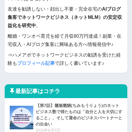
友達を勧誘しない・顔出し不要・完全在宅の
AIブログ
集客でネットワークビジネス（ネットMLM）の安定収
益化を研究中
。
離婚・ワンオペ育児を経て月収80万円達成！副業・在
宅収入・AIブログ集客に興味ある方へ情報発信中♪
⇒ハメアポでネットワークビジネスの勧誘を受けた経
験も
プロフィール記事
で詳しく書いています♪
最新記事はコチラ
【第7話】魑魅魍魎(ちみもうりょう)のネット
ビジネス塾で得たものは「自分と人を大切にす
ること」、そして運命のビジネスパートナーと
の出会い
2026年8月5日