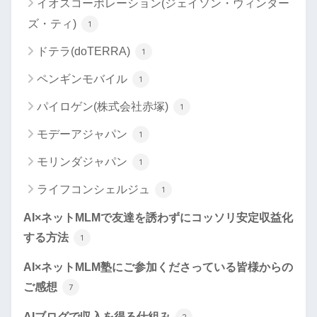
イオスコーポレーション(ジェイソン・ウィンター
ズ・ティ)
1
ドテラ(doTERRA)
1
ペンギンモバイル
1
パイロゲン(株式会社赤塚)
1
モデーアジャパン
1
モリンダジャパン
1
ライフコンシェルジュ
1
AI×ネットMLMで友達を誘わずにコッソリ安定収益化
する方法
1
AI×ネットMLM塾にご参加くださっている皆様からの
ご感想
7
AIブログで収入を得る仕組み
2