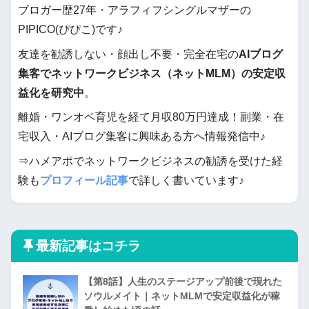
ブロガー歴27年・アラフィフシングルマザーの
PIPICO(ぴぴこ)です♪
友達を勧誘しない・顔出し不要・完全在宅の
AIブログ
集客でネットワークビジネス（ネットMLM）の安定収
益化を研究中
。
離婚・ワンオペ育児を経て月収80万円達成！副業・在
宅収入・AIブログ集客に興味ある方へ情報発信中♪
⇒ハメアポでネットワークビジネスの勧誘を受けた経
験も
プロフィール記事
で詳しく書いています♪
最新記事はコチラ
【第8話】人生のステージアップ前後で現れた
ソウルメイト｜ネットMLMで安定収益化が稼