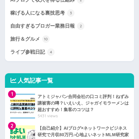
稼げる人になる裏技思考
3
自由すぎるブロガー業務日報
2
旅行＆グルメ
10
ライブ参戦日記
4
人気記事一覧
1
アトミジャパン合同会社の口コミ評判！ねずみ
講被害の噂？いえいえ、ジャガイモラーメンは
超おすすめ！集客のコツは？
5431 views
2
【自己紹介】AIブログ×ネットワークビジネス
研究で月収80万円♪心地よいネットMLM研究家