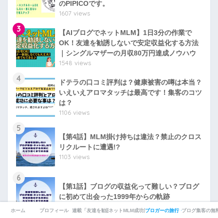
のPIPICOです。
1607 views
3
【AIブログでネットMLM】1日3分の作業で
OK！友達を勧誘しないで安定収益化する方法
｜シングルマザーの月収80万円達成ノウハウ
1548 views
4
ドテラの口コミ評判は？健康被害の噂は本当？
いえいえアロマタッチは最高です！集客のコツ
は？
1106 views
5
【第4話】MLM掛け持ちは違法？禁止のクロス
リクルートに遭遇!?
1103 views
6
【第1話】ブログの収益化って難しい？ブログ
に初めて出会った1999年からの軌跡
786 views
ホーム
プロフィール
連載「友達を勧誘しないネットMLM成功術」
ネットMLM成功法のご感想
ブロガーの旅行・グルメ
ブログ集客の無