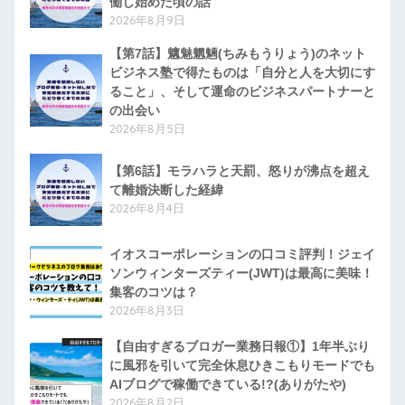
働し始めた頃の話
2026年8月9日
【第7話】魑魅魍魎(ちみもうりょう)のネット
ビジネス塾で得たものは「自分と人を大切にす
ること」、そして運命のビジネスパートナーと
の出会い
2026年8月5日
【第6話】モラハラと天罰、怒りが沸点を超え
て離婚決断した経緯
2026年8月4日
イオスコーポレーションの口コミ評判！ジェイ
ソンウィンターズティー(JWT)は最高に美味！
集客のコツは？
2026年8月3日
【自由すぎるブロガー業務日報①】1年半ぶり
に風邪を引いて完全休息ひきこもりモードでも
AIブログで稼働できている!?(ありがたや)
2026年8月2日