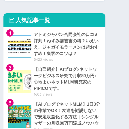
人気記事一覧
1
アトミジャパン合同会社の口コミ
評判！ねずみ講被害の噂？いえい
え、ジャガイモラーメンは超おす
すめ！集客のコツは？
5423 views
2
【自己紹介】AIブログ×ネットワ
ークビジネス研究で月収80万円♪
心地よいネットMLM研究家の
PIPICOです。
1603 views
3
【AIブログでネットMLM】1日3分
の作業でOK！友達を勧誘しない
で安定収益化する方法｜シングル
マザーの月収80万円達成ノウハウ