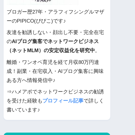
ブロガー歴27年・アラフィフシングルマザ
ーのPIPICO(ぴぴこ)です♪
友達を勧誘しない・顔出し不要・完全在宅
の
AIブログ集客でネットワークビジネス
（ネットMLM）の安定収益化を研究中
。
離婚・ワンオペ育児を経て月収80万円達
成！副業・在宅収入・AIブログ集客に興味
ある方へ情報発信中♪
⇒ハメアポでネットワークビジネスの勧誘
を受けた経験も
プロフィール記事
で詳しく
書いています♪