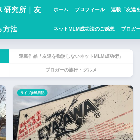
ス研究所｜友
ホーム
プロフィール
連載「友達を
る方法
ネットMLM成功法のご感想
ブロガ
連載作品「友達を勧誘しないネットMLM成功術」
ブロガーの旅行・グルメ
ライブ参戦日記