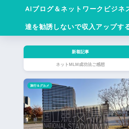
AIブログ＆ネットワークビジネ
達を勧誘しないで収入アップす
新着記事
ネットMLM成功法ご感想
旅行＆グルメ