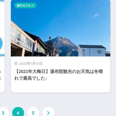
旅行＆グルメ
2022年1月10日
み
【2021年大晦日】湯布院観光のお天気は冬晴
は
れで最高でした♪
3
4
5