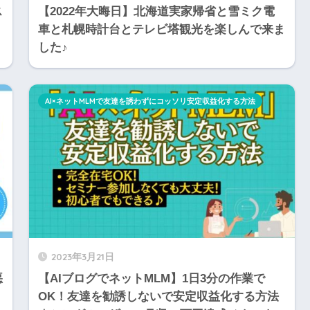
ス
【2022年大晦日】北海道実家帰省と雪ミク電
車と札幌時計台とテレビ塔観光を楽しんで来ま
した♪
AI×ネットMLMで友達を誘わずにコッソリ安定収益化する方法
2023年3月21日
悪
【AIブログでネットMLM】1日3分の作業で
OK！友達を勧誘しないで安定収益化する方法