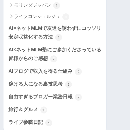
モリンダジャパン
1
ライフコンシェルジュ
1
AI×ネットMLMで友達を誘わずにコッソリ
安定収益化する方法
1
AI×ネットMLM塾にご参加くださっている
皆様からのご感想
7
AIブログで収入を得る仕組み
2
稼げる人になる裏技思考
3
自由すぎるブロガー業務日報
2
旅行＆グルメ
10
ライブ参戦日記
4