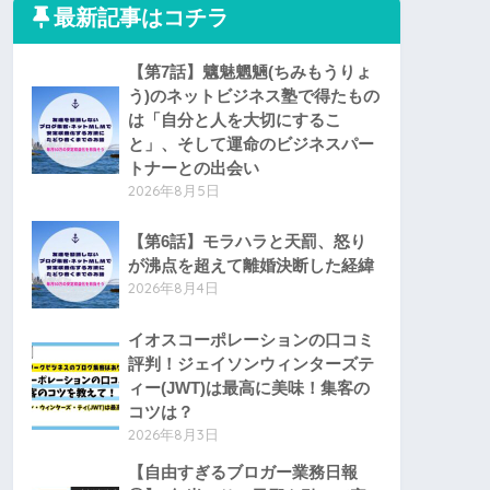
最新記事はコチラ
【第7話】魑魅魍魎(ちみもうりょ
う)のネットビジネス塾で得たもの
は「自分と人を大切にするこ
と」、そして運命のビジネスパー
トナーとの出会い
2026年8月5日
【第6話】モラハラと天罰、怒り
が沸点を超えて離婚決断した経緯
2026年8月4日
イオスコーポレーションの口コミ
評判！ジェイソンウィンターズテ
ィー(JWT)は最高に美味！集客の
コツは？
2026年8月3日
【自由すぎるブロガー業務日報