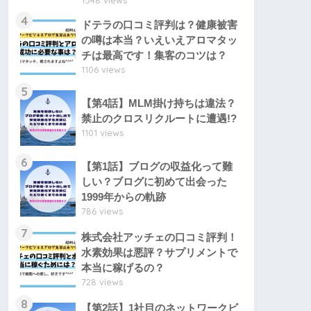
1548 views
4
ドテラの口コミ評判は？健康被害
の噂は本当？いえいえアロマタッ
チは最高です！集客のコツは？
1106 views
5
【第4話】MLM掛け持ちは違法？
禁止のクロスリクルートに遭遇!?
1101 views
6
【第1話】ブログの収益化って難
しい？ブログに初めて出会った
1999年からの軌跡
786 views
7
株式会社アッチェの口コミ評判！
水素効果は悪評？サプリメントで
本当に稼げるの？
728 views
8
【第2話】1社目のネットワークビ