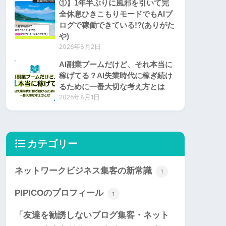
①】1年半ぶりに風邪を引いて完
全休息ひきこもりモードでもAIブ
ログで稼働できている!?(ありがた
や)
2026年8月2日
AI副業ブームだけど、それ本当に
稼げてる？AI失業時代に稼ぎ続け
るために一番大切な考え方とは
2026年8月1日
カテゴリー
ネットワークビジネス集客の新常識
1
PIPICOのプロフィール
1
「友達を勧誘しないブログ集客・ネット